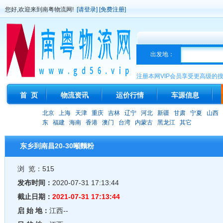
您好,欢迎来到南粤物流网!
[请登录]
[免费注册]
出发地：
注册本网VIP会员享受更高级的
首 页
物流资讯
运价行情
车源信息
北京
上海
天津
重庆
吉林
辽宁
河北
新疆
甘肃
宁夏
山西
东
福建
海南
香港
澳门
台湾
内蒙古
黑龙江
其它
东乡到南昌20-30噸麵粉
浏 览：515
发布时间：
2020-07-31 17:13:44
截止日期：
2021-07-31 17:13:44
启 始 地：
江西--