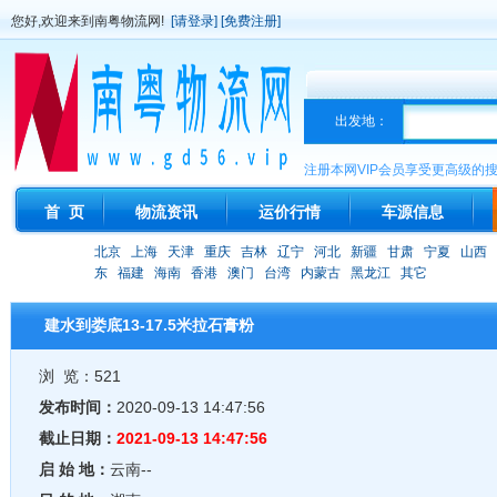
您好,欢迎来到南粤物流网!
[请登录]
[免费注册]
出发地：
注册本网VIP会员享受更高级的
首 页
物流资讯
运价行情
车源信息
北京
上海
天津
重庆
吉林
辽宁
河北
新疆
甘肃
宁夏
山西
东
福建
海南
香港
澳门
台湾
内蒙古
黑龙江
其它
建水到娄底13-17.5米拉石膏粉
浏 览：521
发布时间：
2020-09-13 14:47:56
截止日期：
2021-09-13 14:47:56
启 始 地：
云南--