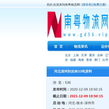
您好,欢迎来到南粤物流网!
[请登录]
[免费注册]
首 页
物流资讯
运价
北京
上海
天津
重庆
吉林
辽
东
福建
海南
香港
澳门
台湾
河北深州到吉林33吨原料
浏 览：536
发布时间：
2020-12-09 19:50:15
截止日期：
2021-12-09 19:50:15
启 始 地：
河北-衡水-深州市