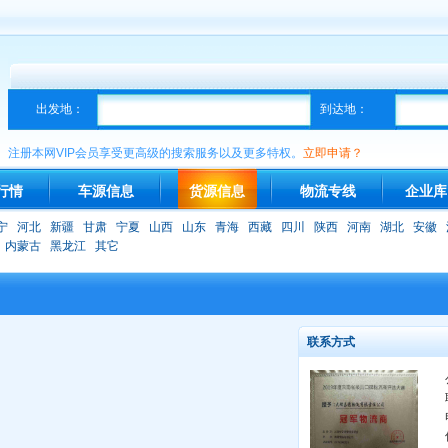
出发地：
到达地：
注册本网VIP会员享受更高级的搜索服务以及更多特权。
立即申请？
行情
车源信息
货源信息
物流专线
企业库
宁
河北
新疆
甘肃
宁夏
山西
山东
青海
西藏
四川
陕西
河南
湖北
安徽
内蒙古
黑龙江
其它
联系方式