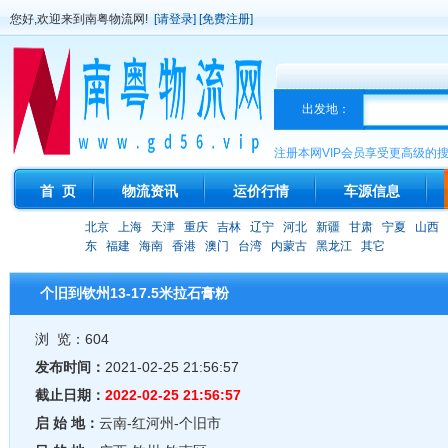
您好,欢迎来到南粤物流网!
[请登录]
[免费注册]
出发地：
注册本网VIP会员享受更高级的
首 页
物流资讯
运价行情
车源信息
北京
上海
天津
重庆
吉林
辽宁
河北
新疆
甘肃
宁夏
山西
东
福建
海南
香港
澳门
台湾
内蒙古
黑龙江
其它
个旧到钦州13-17.5米拉石膏粉
浏 览：604
发布时间：
2021-02-25 21:56:57
截止日期：
2022-02-25 21:56:57
启 始 地：
云南-红河州-个旧市