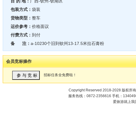
目 的 地：
广西-钦州-钦南区
包装方式：
袋装
货物类型：
整车
运价参考：
价格面议
付费方式：
到付
备 注：
a-10230个旧到钦州13-17.5米拉石膏粉
会员竞标操作
招标任务全免费啦！
Copyright Reserved 2018-2028 版权所
服务热线：0872-2356616 手机：1340498
爱旅游就上我