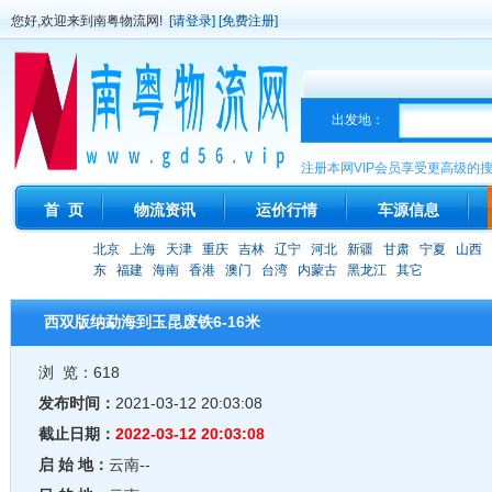
您好,欢迎来到南粤物流网!
[请登录]
[免费注册]
出发地：
注册本网VIP会员享受更高级的
首 页
物流资讯
运价行情
车源信息
北京
上海
天津
重庆
吉林
辽宁
河北
新疆
甘肃
宁夏
山西
东
福建
海南
香港
澳门
台湾
内蒙古
黑龙江
其它
西双版纳勐海到玉昆废铁6-16米
浏 览：618
发布时间：
2021-03-12 20:03:08
截止日期：
2022-03-12 20:03:08
启 始 地：
云南--