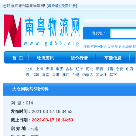
您好,欢迎来到南粤物流网!
[请登录]
[免费注册]
出发地：
注册本网VIP会员享受更高级的
首 页
物流资讯
运价行情
车源信息
北京
上海
天津
重庆
吉林
辽宁
河北
新疆
甘肃
宁夏
山西
东
福建
海南
香港
澳门
台湾
内蒙古
黑龙江
其它
大仓到耿马5吨饲料
浏 览：614
发布时间：
2021-03-17 18:34:53
截止日期：
2022-03-17 18:34:53
启 始 地：
云南--