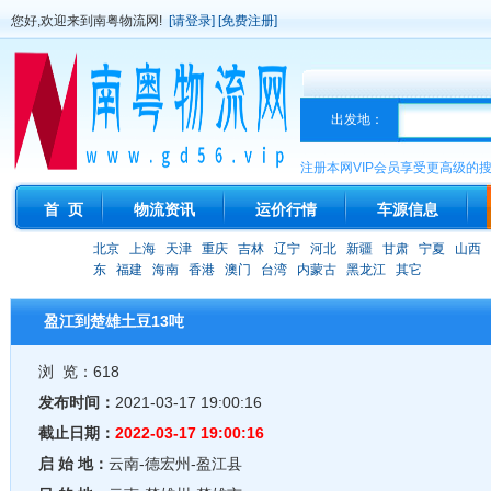
您好,欢迎来到南粤物流网!
[请登录]
[免费注册]
出发地：
注册本网VIP会员享受更高级的
首 页
物流资讯
运价行情
车源信息
北京
上海
天津
重庆
吉林
辽宁
河北
新疆
甘肃
宁夏
山西
东
福建
海南
香港
澳门
台湾
内蒙古
黑龙江
其它
盈江到楚雄土豆13吨
浏 览：618
发布时间：
2021-03-17 19:00:16
截止日期：
2022-03-17 19:00:16
启 始 地：
云南-德宏州-盈江县