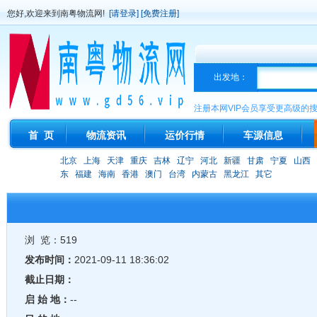
您好,欢迎来到南粤物流网!
[请登录]
[免费注册]
出发地：
注册本网VIP会员享受更高级的
首 页
物流资讯
运价行情
车源信息
北京
上海
天津
重庆
吉林
辽宁
河北
新疆
甘肃
宁夏
山西
东
福建
海南
香港
澳门
台湾
内蒙古
黑龙江
其它
浏 览：519
发布时间：
2021-09-11 18:36:02
截止日期：
启 始 地：
--