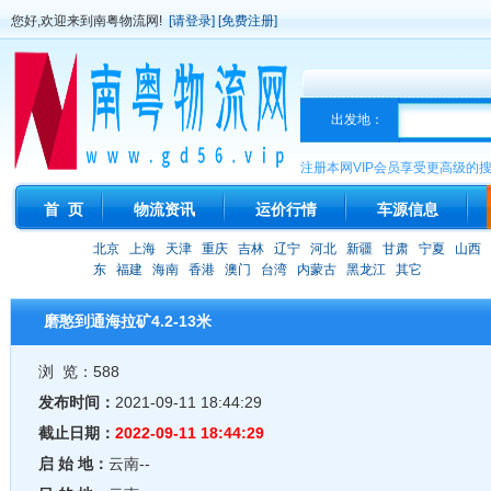
您好,欢迎来到南粤物流网!
[请登录]
[免费注册]
出发地：
注册本网VIP会员享受更高级的
首 页
物流资讯
运价行情
车源信息
北京
上海
天津
重庆
吉林
辽宁
河北
新疆
甘肃
宁夏
山西
东
福建
海南
香港
澳门
台湾
内蒙古
黑龙江
其它
磨憨到通海拉矿4.2-13米
浏 览：588
发布时间：
2021-09-11 18:44:29
截止日期：
2022-09-11 18:44:29
启 始 地：
云南--