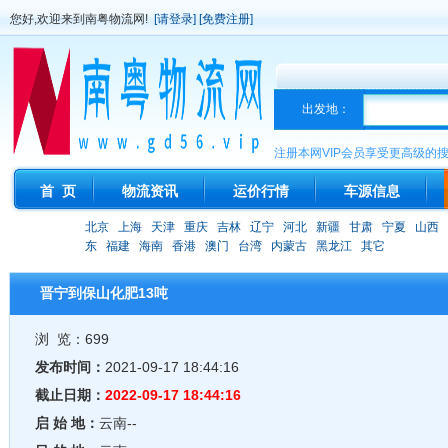
您好,欢迎来到南粤物流网!
[请登录]
[免费注册]
出发地：
注册本网VIP会员享受更高级的
首 页
物流资讯
运价行情
车源信息
北京
上海
天津
重庆
吉林
辽宁
河北
新疆
甘肃
宁夏
山西
东
福建
海南
香港
澳门
台湾
内蒙古
黑龙江
其它
晋宁到保山化肥13吨
浏 览：699
发布时间：
2021-09-17 18:44:16
截止日期：
2022-09-17 18:44:16
启 始 地：
云南--