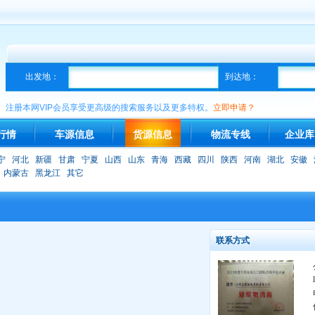
出发地：
到达地：
注册本网VIP会员享受更高级的搜索服务以及更多特权。
立即申请？
行情
车源信息
货源信息
物流专线
企业库
宁
河北
新疆
甘肃
宁夏
山西
山东
青海
西藏
四川
陕西
河南
湖北
安徽
内蒙古
黑龙江
其它
联系方式