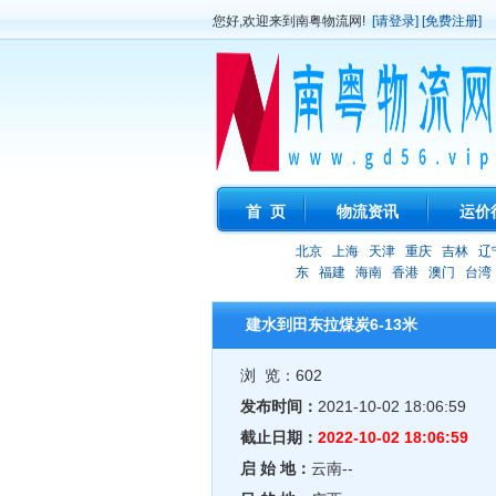
您好,欢迎来到南粤物流网!
[请登录]
[免费注册]
首 页
物流资讯
运价
北京
上海
天津
重庆
吉林
辽
东
福建
海南
香港
澳门
台湾
建水到田东拉煤炭6-13米
浏 览：602
发布时间：
2021-10-02 18:06:59
截止日期：
2022-10-02 18:06:59
启 始 地：
云南--