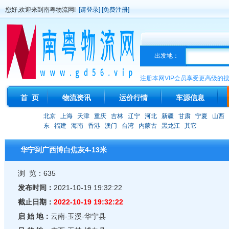
您好,欢迎来到南粤物流网!
[请登录]
[免费注册]
出发地：
注册本网VIP会员享受更高级的
首 页
物流资讯
运价行情
车源信息
北京
上海
天津
重庆
吉林
辽宁
河北
新疆
甘肃
宁夏
山西
东
福建
海南
香港
澳门
台湾
内蒙古
黑龙江
其它
华宁到广西博白焦灰4-13米
浏 览：635
发布时间：
2021-10-19 19:32:22
截止日期：
2022-10-19 19:32:22
启 始 地：
云南-玉溪-华宁县