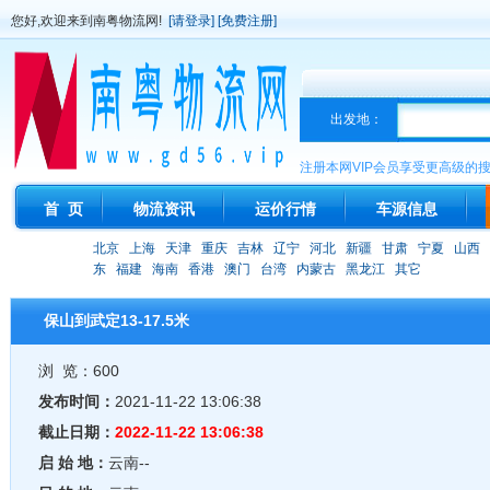
您好,欢迎来到南粤物流网!
[请登录]
[免费注册]
出发地：
注册本网VIP会员享受更高级的
首 页
物流资讯
运价行情
车源信息
北京
上海
天津
重庆
吉林
辽宁
河北
新疆
甘肃
宁夏
山西
东
福建
海南
香港
澳门
台湾
内蒙古
黑龙江
其它
保山到武定13-17.5米
浏 览：600
发布时间：
2021-11-22 13:06:38
截止日期：
2022-11-22 13:06:38
启 始 地：
云南--