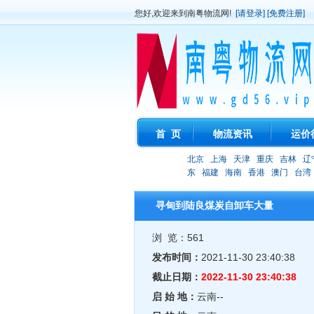
您好,欢迎来到南粤物流网!
[请登录]
[免费注册]
首 页
物流资讯
运价
北京
上海
天津
重庆
吉林
辽
东
福建
海南
香港
澳门
台湾
寻甸到陆良煤炭自卸车大量
浏 览：561
发布时间：
2021-11-30 23:40:38
截止日期：
2022-11-30 23:40:38
启 始 地：
云南--