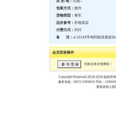
目 的 地：
云南--
包装方式：
散件
货物类型：
整车
运价参考：
价格面议
付费方式：
到付
备 注：
a-11143寻甸到陆良煤炭
会员竞标操作
招标任务全免费啦！
Copyright Reserved 2018-2028 版权所
服务热线：0872-2356616 手机：1340498
爱旅游就上我