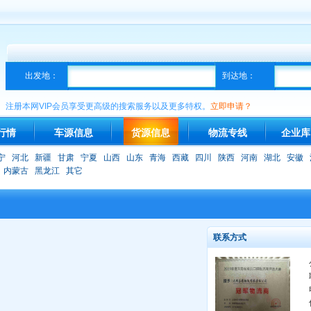
出发地：
到达地：
注册本网VIP会员享受更高级的搜索服务以及更多特权。
立即申请？
行情
车源信息
货源信息
物流专线
企业库
宁
河北
新疆
甘肃
宁夏
山西
山东
青海
西藏
四川
陕西
河南
湖北
安徽
内蒙古
黑龙江
其它
联系方式