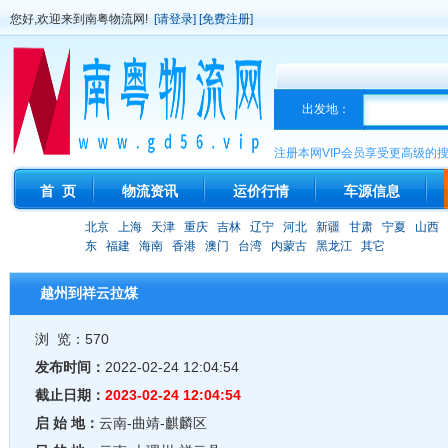
您好,欢迎来到南粤物流网!
[请登录]
[免费注册]
出发地：
注册本网VIP会员享受更高级的
首 页
物流资讯
运价行情
车源信息
北京
上海
天津
重庆
吉林
辽宁
河北
新疆
甘肃
宁夏
山西
东
福建
海南
香港
澳门
台湾
内蒙古
黑龙江
其它
越州到祥云拉煤
浏 览：570
发布时间：
2022-02-24 12:04:54
截止日期：
2023-02-24 12:04:54
启 始 地：
云南-曲靖-麒麟区