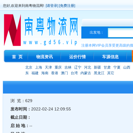
您好,欢迎来到南粤物流网!
[请登录]
[免费注册]
出发地：
注册本网VIP会员享受更高级的
首 页
物流资讯
运价行情
车源信息
北京
上海
天津
重庆
吉林
辽宁
河北
新疆
甘肃
宁夏
山西
东
福建
海南
香港
澳门
台湾
内蒙古
黑龙江
其它
浏 览：629
发布时间：
2022-02-24 12:09:55
截止日期：
启 始 地：
--