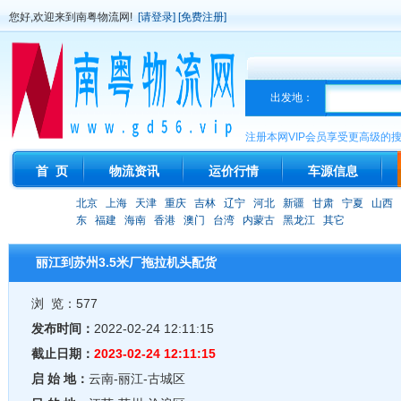
您好,欢迎来到南粤物流网!
[请登录]
[免费注册]
出发地：
注册本网VIP会员享受更高级的
首 页
物流资讯
运价行情
车源信息
北京
上海
天津
重庆
吉林
辽宁
河北
新疆
甘肃
宁夏
山西
东
福建
海南
香港
澳门
台湾
内蒙古
黑龙江
其它
丽江到苏州3.5米厂拖拉机头配货
浏 览：577
发布时间：
2022-02-24 12:11:15
截止日期：
2023-02-24 12:11:15
启 始 地：
云南-丽江-古城区