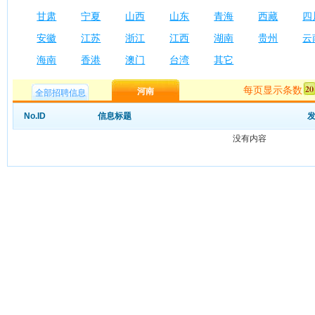
甘肃
宁夏
山西
山东
青海
西藏
四
安徽
江苏
浙江
江西
湖南
贵州
云
海南
香港
澳门
台湾
其它
每页显示条数
河南
全部招聘信息
No.ID
信息标题
没有内容