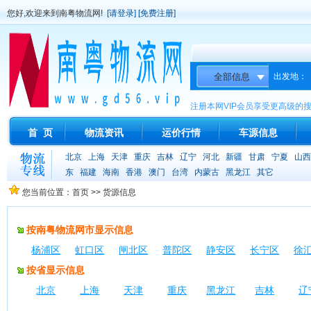
您好,欢迎来到南粤物流网!
[请登录]
[免费注册]
出发地：
注册本网VIP会员享受更高级的
首 页
物流资讯
运价行情
车源信息
北京
上海
天津
重庆
吉林
辽宁
河北
新疆
甘肃
宁夏
山西
东
福建
海南
香港
澳门
台湾
内蒙古
黑龙江
其它
您当前位置：首页 >> 货源信息
按南粤物流网市显示信息
杨浦区
虹口区
闸北区
普陀区
静安区
长宁区
徐
按省显示信息
北京
上海
天津
重庆
黑龙江
吉林
辽