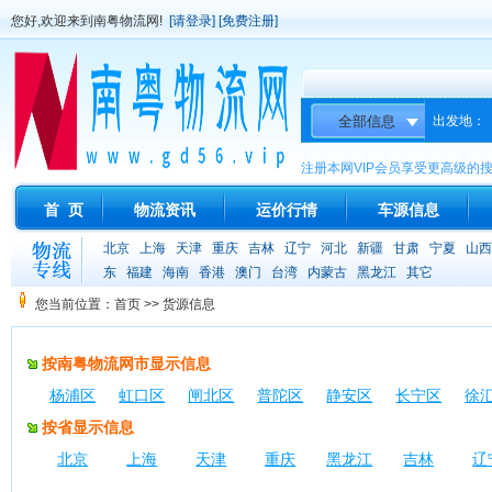
您好,欢迎来到南粤物流网!
[请登录]
[免费注册]
出发地：
注册本网VIP会员享受更高级的
首 页
物流资讯
运价行情
车源信息
北京
上海
天津
重庆
吉林
辽宁
河北
新疆
甘肃
宁夏
山西
东
福建
海南
香港
澳门
台湾
内蒙古
黑龙江
其它
您当前位置：首页 >> 货源信息
按南粤物流网市显示信息
杨浦区
虹口区
闸北区
普陀区
静安区
长宁区
徐
按省显示信息
北京
上海
天津
重庆
黑龙江
吉林
辽