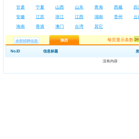
甘肃
宁夏
山西
山东
青海
西藏
四
安徽
江苏
浙江
江西
湖南
贵州
云
海南
香港
澳门
台湾
其它
每页显示条数
陕西
全部招聘信息
No.ID
信息标题
没有内容