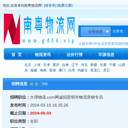
您好,欢迎来到南粤物流网!
[请登录]
[免费注册]
出发地：
注册本网VIP会员享受更高级的
首 页
物流资讯
运价行情
车源信息
北京
上海
天津
重庆
吉林
辽宁
河北
新疆
甘肃
宁夏
山西
东
福建
海南
香港
澳门
台湾
内蒙古
黑龙江
其它
招聘信息
浏 览：
396
招聘职位：
大理物流.com网诚招昆明市物流营销专员
发布时间：
2024-03-10 16:25:26
截止日期：
2034-06-03
职位类型：
全职