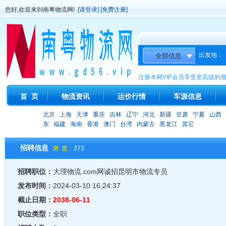
您好,欢迎来到南粤物流网!
[请登录]
[免费注册]
出发地：
注册本网VIP会员享受更高级的
首 页
物流资讯
运价行情
车源信息
北京
上海
天津
重庆
吉林
辽宁
河北
新疆
甘肃
宁夏
山西
东
福建
海南
香港
澳门
台湾
内蒙古
黑龙江
其它
招聘信息
浏 览：
373
招聘职位：
大理物流.com网诚招昆明市物流专员
发布时间：
2024-03-10 16:24:37
截止日期：
2038-06-11
职位类型：
全职