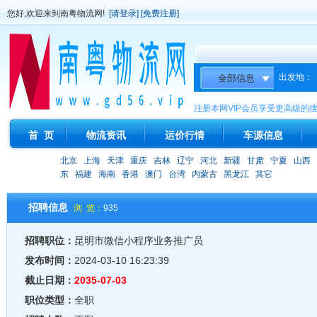
您好,欢迎来到南粤物流网!
[请登录]
[免费注册]
出发地：
注册本网VIP会员享受更高级的
首 页
物流资讯
运价行情
车源信息
北京
上海
天津
重庆
吉林
辽宁
河北
新疆
甘肃
宁夏
山西
东
福建
海南
香港
澳门
台湾
内蒙古
黑龙江
其它
招聘信息
浏 览：
935
招聘职位：
昆明市微信小程序业务推广员
发布时间：
2024-03-10 16:23:39
截止日期：
2035-07-03
职位类型：
全职