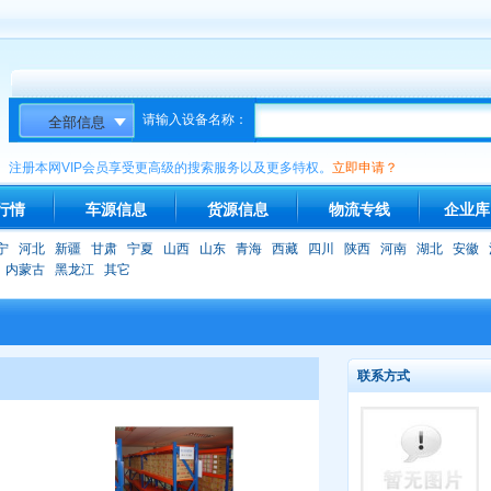
请输入设备名称：
注册本网VIP会员享受更高级的搜索服务以及更多特权。
立即申请？
行情
车源信息
货源信息
物流专线
企业库
宁
河北
新疆
甘肃
宁夏
山西
山东
青海
西藏
四川
陕西
河南
湖北
安徽
内蒙古
黑龙江
其它
联系方式