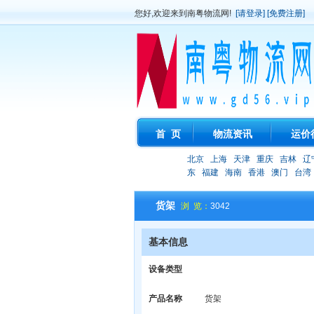
您好,欢迎来到南粤物流网!
[请登录]
[免费注册]
首 页
物流资讯
运价
北京
上海
天津
重庆
吉林
辽
东
福建
海南
香港
澳门
台湾
货架
浏 览：
3042
基本信息
设备类型
产品名称
货架