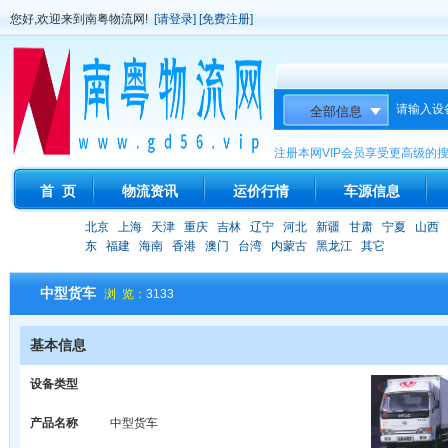
您好,欢迎来到南粤物流网!
[请登录]
[免费注册]
请输入设
注册本网VIP会员享受更高级的
首 页
物流资讯
运价行情
车源信息
北京
上海
天津
重庆
吉林
辽宁
河北
新疆
甘肃
宁夏
山西
东
福建
海南
香港
澳门
台湾
内蒙古
黑龙江
其它
中型货车
浏 览：
3133
基本信息
设备类型
产品名称
中型货车