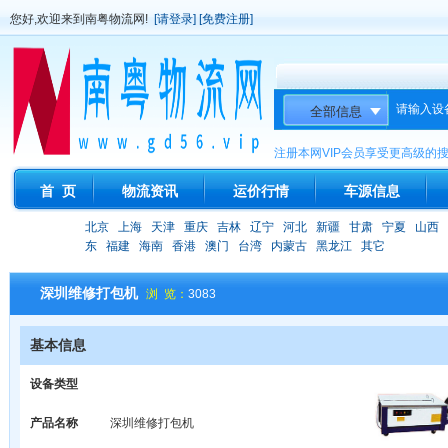
您好,欢迎来到南粤物流网!
[请登录]
[免费注册]
请输入设
注册本网VIP会员享受更高级的
首 页
物流资讯
运价行情
车源信息
北京
上海
天津
重庆
吉林
辽宁
河北
新疆
甘肃
宁夏
山西
东
福建
海南
香港
澳门
台湾
内蒙古
黑龙江
其它
深圳维修打包机
浏 览：
3083
基本信息
设备类型
产品名称
深圳维修打包机