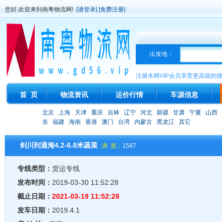
您好,欢迎来到南粤物流网!
[请登录]
[免费注册]
出发地：
注册本网VIP会员享受更高级的
首 页
物流资讯
运价行情
车源信息
北京
上海
天津
重庆
吉林
辽宁
河北
新疆
甘肃
宁夏
山西
东
福建
海南
香港
澳门
台湾
内蒙古
黑龙江
其它
剑川到通海4.2-6.8米蔬菜
浏 览：
1587
专线类型：
货运专线
发布时间：
2019-03-30 11:52:28
截止日期：
2021-03-19 11:52:28
发车日期：
2019.4.1