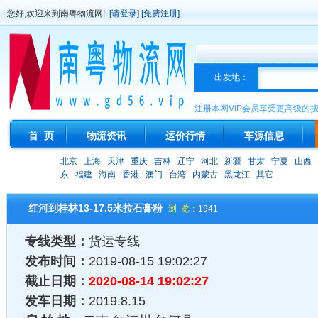
您好,欢迎来到南粤物流网!
[请登录]
[免费注册]
出发地：
注册本网VIP会员享受更高级的
首 页
物流资讯
运价行情
车源信息
北京
上海
天津
重庆
吉林
辽宁
河北
新疆
甘肃
宁夏
山西
东
福建
海南
香港
澳门
台湾
内蒙古
黑龙江
其它
红河到桂林13-17.5米拉石膏粉
浏 览：
1941
专线类型：
货运专线
发布时间：
2019-08-15 19:02:27
截止日期：
2020-08-14 19:02:27
发车日期：
2019.8.15