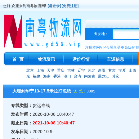
您好,欢迎来到南粤物流网!
[请登录]
[免费注册]
出发地：
注册本网VIP会员享受更高级的
首 页
物流资讯
运价行情
车源信息
北京
上海
天津
重庆
吉林
辽宁
河北
新疆
甘肃
宁夏
山西
东
福建
海南
香港
澳门
台湾
内蒙古
黑龙江
其它
大理到华宁13-17.5米拉打包纸
浏 览：
3885
专线类型：
货运专线
发布时间：
2020-10-08 10:40:47
截止日期：
2021-10-08 10:40:47
发车日期：
2020.10.9