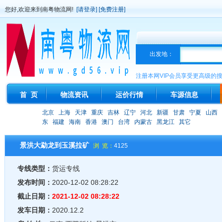
您好,欢迎来到南粤物流网!
[请登录]
[免费注册]
出发地：
注册本网VIP会员享受更高级的
首 页
物流资讯
运价行情
车源信息
北京
上海
天津
重庆
吉林
辽宁
河北
新疆
甘肃
宁夏
山西
东
福建
海南
香港
澳门
台湾
内蒙古
黑龙江
其它
景洪大勐龙到玉溪拉矿
浏 览：
4125
专线类型：
货运专线
发布时间：
2020-12-02 08:28:22
截止日期：
2021-12-02 08:28:22
发车日期：
2020.12.2