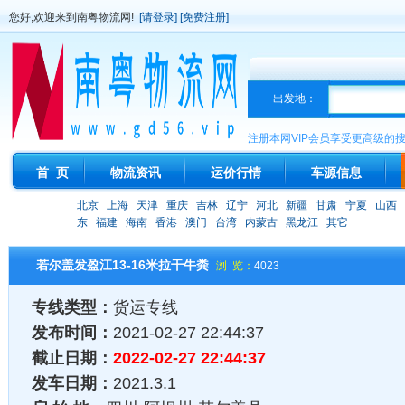
您好,欢迎来到南粤物流网!
[请登录]
[免费注册]
出发地：
注册本网VIP会员享受更高级的
首 页
物流资讯
运价行情
车源信息
北京
上海
天津
重庆
吉林
辽宁
河北
新疆
甘肃
宁夏
山西
东
福建
海南
香港
澳门
台湾
内蒙古
黑龙江
其它
若尔盖发盈江13-16米拉干牛粪
浏 览：
4023
专线类型：
货运专线
发布时间：
2021-02-27 22:44:37
截止日期：
2022-02-27 22:44:37
发车日期：
2021.3.1