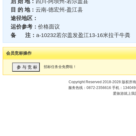
启 始 地：
四川-阿坝州-若尔盖县
目 的 地：
云南-德宏州-盈江县
途径地区：
运价参考：
价格面议
备 注：
a-10232若尔盖发盈江13-16米拉干牛粪
会员竞标操作
招标任务全免费啦！
Copyright Reserved 2018-2028 版权所
服务热线：0872-2356616 手机：1340498
爱旅游就上我