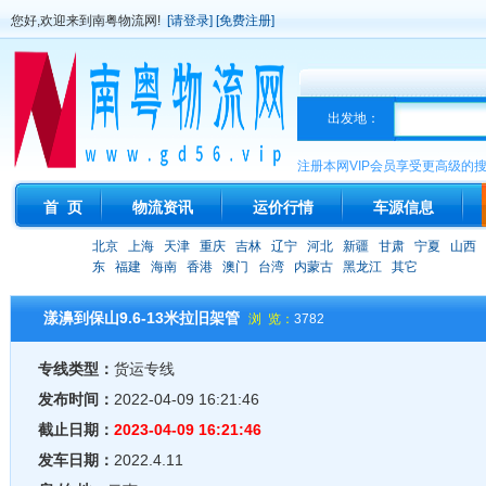
您好,欢迎来到南粤物流网!
[请登录]
[免费注册]
出发地：
注册本网VIP会员享受更高级的
首 页
物流资讯
运价行情
车源信息
北京
上海
天津
重庆
吉林
辽宁
河北
新疆
甘肃
宁夏
山西
东
福建
海南
香港
澳门
台湾
内蒙古
黑龙江
其它
漾濞到保山9.6-13米拉旧架管
浏 览：
3782
专线类型：
货运专线
发布时间：
2022-04-09 16:21:46
截止日期：
2023-04-09 16:21:46
发车日期：
2022.4.11