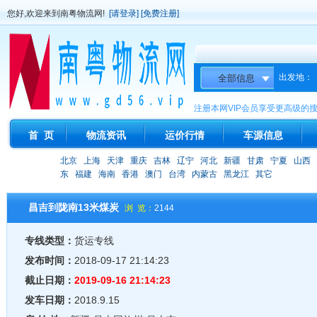
您好,欢迎来到南粤物流网!
[请登录]
[免费注册]
出发地：
注册本网VIP会员享受更高级的
首 页
物流资讯
运价行情
车源信息
北京
上海
天津
重庆
吉林
辽宁
河北
新疆
甘肃
宁夏
山西
东
福建
海南
香港
澳门
台湾
内蒙古
黑龙江
其它
昌吉到陇南13米煤炭
浏 览：
2144
专线类型：
货运专线
发布时间：
2018-09-17 21:14:23
截止日期：
2019-09-16 21:14:23
发车日期：
2018.9.15