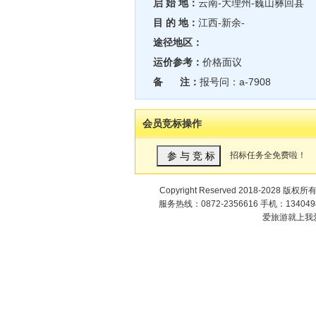
启 始 地：
云南-大理州-巍山彝回县
目 的 地：
江西-新余-
途径地区：
运价参考：
价格面议
备 注：
报号问：a-7908
会员竞标操作
招标任务全免费啦！
Copyright Reserved 2018-2028 版权所
服务热线：0872-2356616 手机：1340498
爱旅游就上我