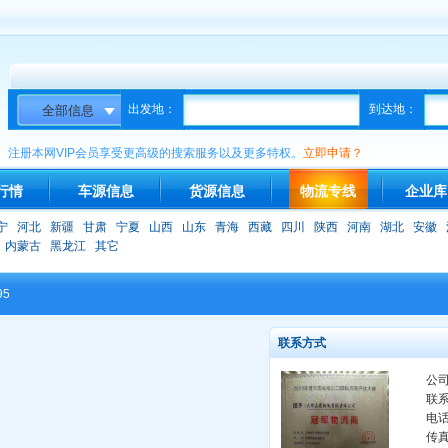
出发地：
到达地：
注册本网VIP会员享受更高级的搜索服务以及更多特权。
立即申请？
行情
车源信息
货源信息
物流专线
企业库
宁
河北
新疆
甘肃
宁夏
山西
山东
青海
西藏
四川
陕西
河南
湖北
安徽
内蒙古
黑龙江
其它
95
联系方式
公
联
电
传