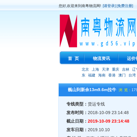
您好,欢迎来到南粤物流网!
[请登录]
[免费注册]
首 页
物流资讯
运价
北京
上海
天津
重庆
吉林
辽
东
福建
海南
香港
澳门
台湾
巍山到新余13m9.6m拉牛
浏 览：
17
专线类型：
货运专线
发布时间：
2018-10-09 23:14:48
截止日期：
2019-10-09 23:14:48
发车日期：
2019.10.10