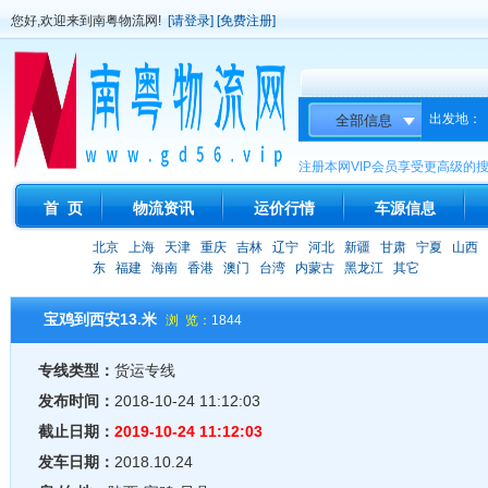
您好,欢迎来到南粤物流网!
[请登录]
[免费注册]
出发地：
注册本网VIP会员享受更高级的
首 页
物流资讯
运价行情
车源信息
北京
上海
天津
重庆
吉林
辽宁
河北
新疆
甘肃
宁夏
山西
东
福建
海南
香港
澳门
台湾
内蒙古
黑龙江
其它
宝鸡到西安13.米
浏 览：
1844
专线类型：
货运专线
发布时间：
2018-10-24 11:12:03
截止日期：
2019-10-24 11:12:03
发车日期：
2018.10.24