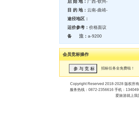
启 始 地：
广西-钦州-
目 的 地：
云南-曲靖-
途径地区：
运价参考：
价格面议
备 注：
a-9200
会员竞标操作
招标任务全免费啦！
Copyright Reserved 2018-2028 版权所
服务热线：0872-2356616 手机：1340498
爱旅游就上我