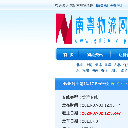
您好,欢迎来到南粤物流网!
[请登录]
[免费注册]
首 页
物流资讯
运价
北京
上海
天津
重庆
吉林
辽
东
福建
海南
香港
澳门
台湾
钦州到曲靖13-17.5m平板
浏 览：
17
专线类型：
货运专线
发布时间：
2019-07-03 12:35:47
截止日期：
2020-07-02 12:35:47
发车日期：
2019.7.3