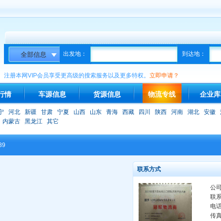
出发地：
到达地：
注册本网VIP会员享受更高级的搜索服务以及更多特权。
立即申请？
行情
车源信息
货源信息
物流专线
企业库
宁
河北
新疆
甘肃
宁夏
山西
山东
青海
西藏
四川
陕西
河南
湖北
安徽
内蒙古
黑龙江
其它
39
联系方式
公
联
电
传