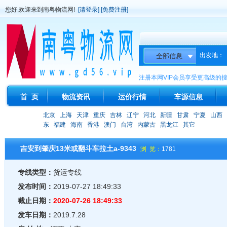
您好,欢迎来到南粤物流网!
[请登录]
[免费注册]
出发地：
注册本网VIP会员享受更高级的
首 页
物流资讯
运价行情
车源信息
北京
上海
天津
重庆
吉林
辽宁
河北
新疆
甘肃
宁夏
山西
东
福建
海南
香港
澳门
台湾
内蒙古
黑龙江
其它
吉安到肇庆13米或翻斗车拉土a-9343
浏 览：
1781
专线类型：
货运专线
发布时间：
2019-07-27 18:49:33
截止日期：
2020-07-26 18:49:33
发车日期：
2019.7.28