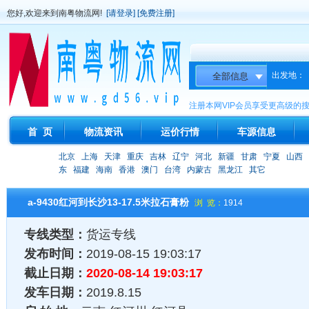
您好,欢迎来到南粤物流网!
[请登录]
[免费注册]
出发地：
注册本网VIP会员享受更高级的
首 页
物流资讯
运价行情
车源信息
北京
上海
天津
重庆
吉林
辽宁
河北
新疆
甘肃
宁夏
山西
东
福建
海南
香港
澳门
台湾
内蒙古
黑龙江
其它
a-9430红河到长沙13-17.5米拉石膏粉
浏 览：
1914
专线类型：
货运专线
发布时间：
2019-08-15 19:03:17
截止日期：
2020-08-14 19:03:17
发车日期：
2019.8.15