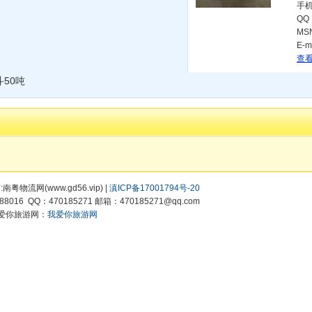
手
QQ
MS
E-m
查看
斗50吨
有:南粤物流网(www.gd56.vip) |
滇ICP备17001794号-20
8016 QQ：470185271 邮箱：470185271@qq.com
爱你旅游网：
我爱你旅游网