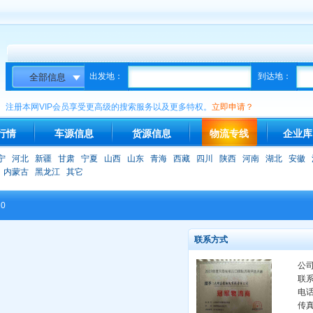
出发地：
到达地：
注册本网VIP会员享受更高级的搜索服务以及更多特权。
立即申请？
行情
车源信息
货源信息
物流专线
企业库
宁
河北
新疆
甘肃
宁夏
山西
山东
青海
西藏
四川
陕西
河南
湖北
安徽
内蒙古
黑龙江
其它
20
联系方式
公
联
电
传