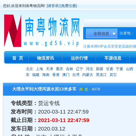
您好,欢迎来到南粤物流网!
[请登录]
[免费注册]
出发地：
注册本网VIP会员享受更高级的
首 页
物流资讯
运价行情
车源信息
北京
上海
天津
重庆
吉林
辽宁
河北
新疆
甘肃
宁夏
山西
东
福建
海南
香港
澳门
台湾
内蒙古
黑龙江
其它
大理永平到大理洱源水泥13米多车
浏 览：
4078
专线类型：
货运专线
发布时间：
2020-03-11 22:47:59
截止日期：
2021-03-11 22:47:59
发车日期：
2020.03.12