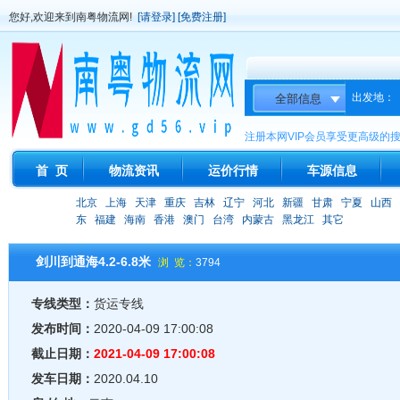
您好,欢迎来到南粤物流网!
[请登录]
[免费注册]
出发地：
注册本网VIP会员享受更高级的
首 页
物流资讯
运价行情
车源信息
北京
上海
天津
重庆
吉林
辽宁
河北
新疆
甘肃
宁夏
山西
东
福建
海南
香港
澳门
台湾
内蒙古
黑龙江
其它
剑川到通海4.2-6.8米
浏 览：
3794
专线类型：
货运专线
发布时间：
2020-04-09 17:00:08
截止日期：
2021-04-09 17:00:08
发车日期：
2020.04.10