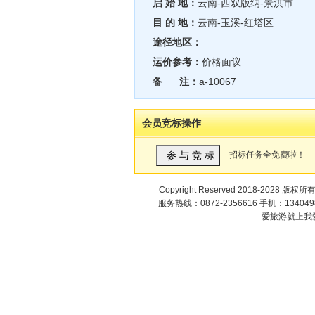
启 始 地：
云南-西双版纳-景洪市
目 的 地：
云南-玉溪-红塔区
途径地区：
运价参考：
价格面议
备 注：
a-10067
会员竞标操作
招标任务全免费啦！
Copyright Reserved 2018-2028 版权所
服务热线：0872-2356616 手机：1340498
爱旅游就上我