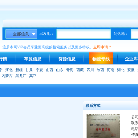
出发地：
到达地：
注册本网VIP会员享受更高级的搜索服务以及更多特权。
立即申请？
行情
车源信息
货源信息
物流专线
企业库
宁
河北
新疆
甘肃
宁夏
山西
山东
青海
西藏
四川
陕西
河南
湖北
安徽
内蒙古
黑龙江
其它
联系方式
公
联
电
传