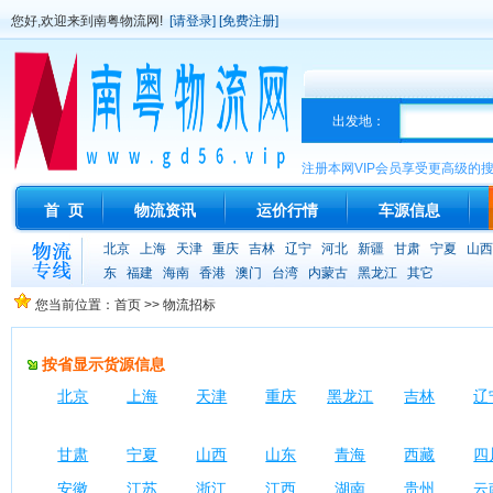
您好,欢迎来到南粤物流网!
[请登录]
[免费注册]
出发地：
注册本网VIP会员享受更高级的
首 页
物流资讯
运价行情
车源信息
北京
上海
天津
重庆
吉林
辽宁
河北
新疆
甘肃
宁夏
山西
东
福建
海南
香港
澳门
台湾
内蒙古
黑龙江
其它
您当前位置：首页 >> 物流招标
按省显示货源信息
北京
上海
天津
重庆
黑龙江
吉林
辽
甘肃
宁夏
山西
山东
青海
西藏
四
安徽
江苏
浙江
江西
湖南
贵州
云