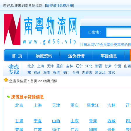
您好,欢迎来到南粤物流网!
[请登录]
[免费注册]
出发地：
注册本网VIP会员享受更高级的
首 页
物流资讯
运价行情
车源信息
北京
上海
天津
重庆
吉林
辽宁
河北
新疆
甘肃
宁夏
山西
东
福建
海南
香港
澳门
台湾
内蒙古
黑龙江
其它
您当前位置：首页 >> 物流招标
按省显示货源信息
北京
上海
天津
重庆
黑龙江
吉林
辽
甘肃
宁夏
山西
山东
青海
西藏
四
安徽
江苏
浙江
江西
湖南
贵州
云