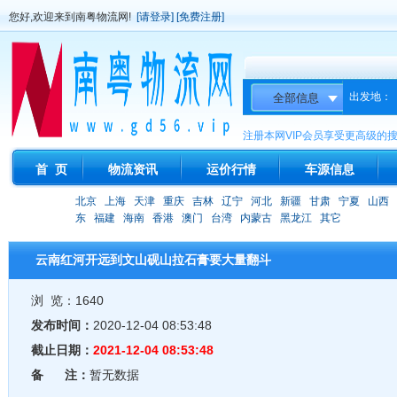
您好,欢迎来到南粤物流网!
[请登录]
[免费注册]
出发地：
注册本网VIP会员享受更高级的
首 页
物流资讯
运价行情
车源信息
北京
上海
天津
重庆
吉林
辽宁
河北
新疆
甘肃
宁夏
山西
东
福建
海南
香港
澳门
台湾
内蒙古
黑龙江
其它
云南红河开远到文山砚山拉石膏要大量翻斗
浏 览：1640
发布时间：
2020-12-04 08:53:48
截止日期：
2021-12-04 08:53:48
备 注：
暂无数据