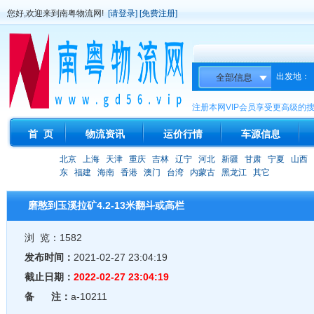
您好,欢迎来到南粤物流网!
[请登录]
[免费注册]
出发地：
注册本网VIP会员享受更高级的
首 页
物流资讯
运价行情
车源信息
北京
上海
天津
重庆
吉林
辽宁
河北
新疆
甘肃
宁夏
山西
东
福建
海南
香港
澳门
台湾
内蒙古
黑龙江
其它
磨憨到玉溪拉矿4.2-13米翻斗或高栏
浏 览：1582
发布时间：
2021-02-27 23:04:19
截止日期：
2022-02-27 23:04:19
备 注：
a-10211