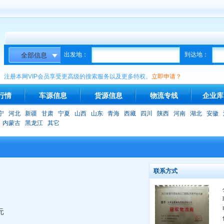
出发地：
到达地：
注册本网VIP会员享受更高级的搜索服务以及更多特权。
立即申请？
行情
车源信息
货源信息
物流专线
企业库
宁
河北
新疆
甘肃
宁夏
山西
山东
青海
西藏
四川
陕西
河南
湖北
安徽
内蒙古
黑龙江
其它
联系方式
元