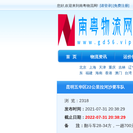
您好,欢迎来到南粤物流网!
[请登录]
[免费注册]
首 页
物流资讯
运价
北京
上海
天津
重庆
吉林
辽
东
福建
海南
香港
澳门
台湾
昆明五华区22公里拉河沙要车队
浏 览：2318
发布时间：
2021-07-31 20:38:29
截止日期：
2022-07-31 20:38:29
备 注：
翻斗车28-34方，一趟700