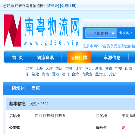
您好,欢迎来到南粤物流网!
[请登录]
[免费注册]
出发地：
注册本网VIP会员享受更高级的
首 页
物流资讯
运价行情
车源信息
北京
上海
天津
重庆
吉林
辽宁
河北
新疆
甘肃
宁夏
山西
东
福建
海南
香港
澳门
台湾
内蒙古
黑龙江
其它
阿坝州 → 固原
基本信息
浏览：2631
启始地
四川-阿坝州-阿坝县
目的地
宁夏-固
公里数
回程价
是