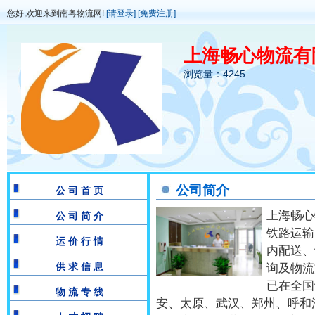
您好,欢迎来到南粤物流网!
[请登录]
[免费注册]
上海畅心物流有
浏览量：4245
公司简介
公 司 首 页
上海畅心
公 司 简 介
铁路运输
运 价 行 情
内配送、
供 求 信 息
询及物流
已在全国
物 流 专 线
安、太原、武汉、郑州、呼和