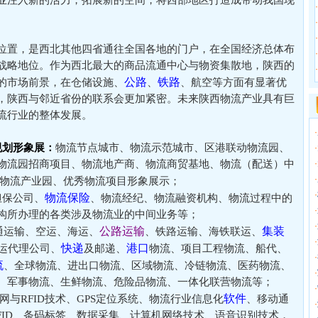
·
·
·
位置，是西北其他四省通往全国各地的门户，在全国经济总体布
·
战略地位。作为西北最大的商品流通中心与物资集散地，陕西的
·
公路
铁路
的市场前景，在仓储设施、
、
、航空等方面有显著优
，陕西与邻近省份的联系会更加紧密。未来陕西物流产业具有巨
流行业的整体发展。
·
规划形象展：
物流节点城市、物流示范城市、区港联动物流园、
·
物流园招商项目、物流地产商、物流商贸基地、物流（配送）中
·
·
物流产业园、优秀物流项目形象展示；
·
物流保险
担保公司、
、物流经纪、物流融资机构、物流过程中的
·
构所办理的各类涉及物流业的中间业务等；
·
公路运输
集装
通运输、空运、海运、
、铁路运输、海铁联运、
·
快递
港口
运代理公司、
及邮递、
物流、项目工程物流、船代、
·
流
、全球物流、进出口物流、区域物流、冷链物流、医药物流、
·
、军事物流、生鲜物流、危险品物流、一体化联营物流等；
·
软件
网与RFID技术、GPS定位系统、物流行业信息化
、移动通
·
FID、条码标签、数据采集、计算机网络技术、语音识别技术，