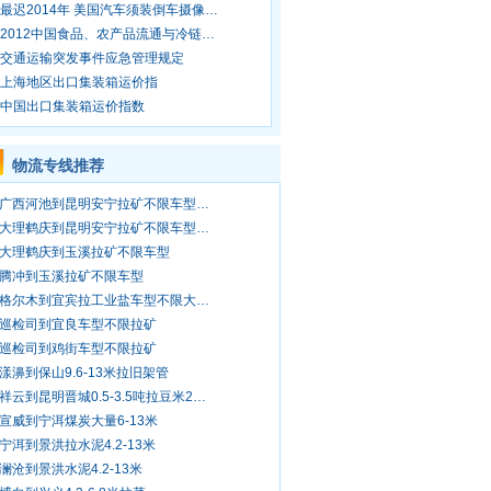
最迟2014年 美国汽车须装倒车摄像…
2012中国食品、农产品流通与冷链…
交通运输突发事件应急管理规定
上海地区出口集装箱运价指
中国出口集装箱运价指数
物流专线推荐
广西河池到昆明安宁拉矿不限车型…
大理鹤庆到昆明安宁拉矿不限车型…
大理鹤庆到玉溪拉矿不限车型
腾冲到玉溪拉矿不限车型
格尔木到宜宾拉工业盐车型不限大…
巡检司到宜良车型不限拉矿
巡检司到鸡街车型不限拉矿
漾濞到保山9.6-13米拉旧架管
祥云到昆明晋城0.5-3.5吨拉豆米2…
宣威到宁洱煤炭大量6-13米
宁洱到景洪拉水泥4.2-13米
澜沧到景洪水泥4.2-13米