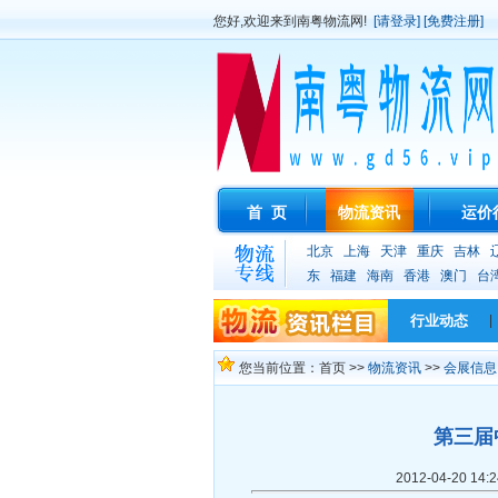
您好,欢迎来到南粤物流网!
[请登录]
[免费注册]
首 页
物流资讯
运价
北京
上海
天津
重庆
吉林
东
福建
海南
香港
澳门
台
行业动态
|
您当前位置：首页 >>
物流资讯
>>
会展信息
第三届
2012-04-20 