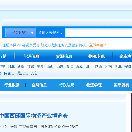
请输入关键词：
注册本网VIP会员享受更高级的搜索服务以及更多特权。
立即申请？
行情
车源信息
货源信息
物流专线
企业库
辽宁
河北
新疆
甘肃
宁夏
山西
山东
青海
西藏
四川
陕西
河南
湖北
安徽
湾
内蒙古
黑龙江
其它
行业数据
|
会展信息
|
行政法规
|
物流学院
|
国际贸易
中国西部国际物流产业博览会
14:24:40 来源: 百易物流网 网友评论 0条 点击:2347