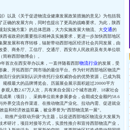
划》以及《关于促进物流业健康发展政策措施的意见》为包括我
了正确的发展方向，同时也提出了更高的战略要求。为此，陕西
交通
规划实施方案》的总体思路，大力实施发展大物流、大
的
陕西省政府的重要指示精神及实施要求，更进一步加快西部地区
集聚发展和有序转移，辐射带动西部地区经济社会共同发展，由
改委、商务厅、工信厅、交通厅、西安市人民政府及有关单位联
（简称西部物博会）。
物流行业
10年首次在西安举办以来，一直伴随着西部
的发展，受
·
形象、开拓西部广阔市场的最佳平台。作为针对西部地区物流产
·
物流行业的深刻认识并依托行业权威协会的优势资源，已成为我
·
规模最大的品牌博览会。历届展会展示面积超过20000平方
·
参观人数2.67万人次，共有来自全国12个城市政府、18家社会
·
成果（项目）、采购单位前来参展参会，会期成交金额约58.6
·
与外界交流合作渠道、在推动物流产业化、拉动内需、促进就业
·
效益和经济效益双赢，被业界誉为“西部物流第一展”。
·
展、助推产业联动升级”为主题，以促进西部地区物流业大发展为
·
技术研讨，项目对接等方式，实质性推介和宣传西部物流产业，
·
业注入新的活力，拓展新的空间，将西部地区打造成带动我国现