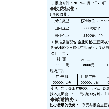
3、展出时间：2012年5月17日-19
◆收费标准：
1.展位收费：
展位类型
标准展位（3m×3
国内企业
6800元/个
国外企业
3500美元/个
A.
标准展位配备:企业楣板/三面隔板/
B.
光地展位只提供空地面积，展商自
会刊广告：
封 面
封 二
38000元
18000元
1
现场广告:
广 告 牌
巨幅广告
50000元/块
30000元/副
其他广告：参观券8000元/万张、参展
技术交流会：8000元/场(30分钟
◆诚邀协办：
协办赞助的优势：
1.享受与展会全