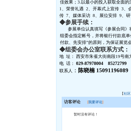
佳效果；3.以最小的投入获取全面
1、荣誉礼遇 2、开幕式上宣传 3、
传 7、媒体采访 8、展位安排 9
◆参展手续：
参展单位认真填写《参展合同》
组委会指定帐号，并将银行付款底单
付款、先安排”的原则，为保证展览
◆组委会办公室联系方式：
地 址： 西安市朱雀大街南段19号南方
029-87978004 8527
电 话：
：
陈晓楠 1509119608
联系人
【
社区
访客评论
[
我要评论
]
暂时没有评论！