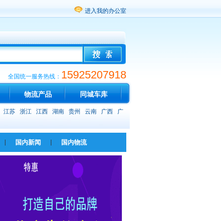
进入我的办公室
15925207918
全国统一服务热线：
物流产品
同城车库
江苏
浙江
江西
湖南
贵州
云南
广西
广
|
国内新闻
|
国内物流