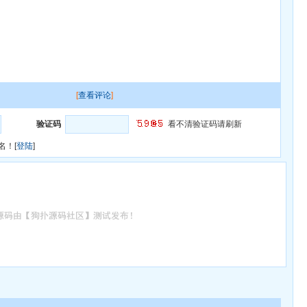
[
查看评论
]
验证码
看不清验证码请刷新
名！[
登陆
]