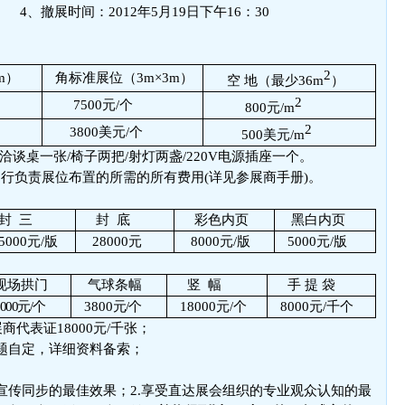
日 4、撤展时间：2012年5月19日下午16：30
2
m）
角标准展位（3m×3m）
空 地（最少36m
）
2
7500元/个
800元/m
2
3800美元/个
500美元/m
洽谈桌一张/椅子两把/射灯两盏/220V电源插座一个。
行负责展位布置的所需的所有费用(详见参展商手册)。
封 三
封 底
彩色内页
黑白内页
5000元/版
28000元
8000元/版
5000元/版
现场拱门
气球条幅
竖 幅
手 提 袋
8000元/个
3800
元/个
18000元/个
8000元/千个
商代表证18000元/千张；
）主题自定，详细资料备索；
面宣传同步的最佳效果；2.享受直达展会组织的专业观众认知的最