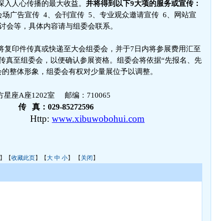
的深入人心传播的最大收益。
并将得到以下9大项的服务或宣传：
会场广告宣传 4、会刊宣传 5、专业观众邀请宣传 6、网站宣
、研讨会等，具体内容请与组委会联系。
将复印件传真或快递至大会组委会，并于7日内将参展费用汇至
传真至组委会，以便确认参展资格。组委会将依据“先报名、先
会的整体形象，组委会有权对少量展位予以调整。
星座A座1202室 邮编：710065
2799
传 真：029-85272596
9
Http:
www.xibuwobohui.com
】【
收藏此页
】【
大
中
小
】 【
关闭
】