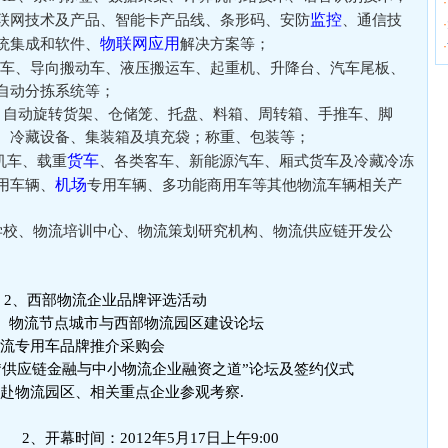
·
监控
联网技术及产品、智能卡产品线、条形码、安防
、通信技
·
物联网应用
统集成和软件、
解决方案等；
·
引车、导向搬动车、液压搬运车、起重机、升降台、汽车尾板、
自动分拣系统等；
、自动旋转货架、仓储笼、托盘、料箱、周转箱、手推车、脚
、冷藏设备、集装箱及填充袋；称重、包装等；
货车
机车、载重
、各类客车、新能源汽车、厢式货车及冷藏冷冻
机场
用车辆、
专用车辆、多功能商用车等其他物流车辆相关产
学校、物流培训中心、物流策划研究机构、物流供应链开发公
 2、西部物流企业品牌评选活动
、物流节点城市与西部物流园区建设论坛
流专用车品牌推介采购会
供应链金融与中小物流企业融资之道”论坛及签约仪式
赴物流园区、相关重点企业参观考察.
 2、开幕时间：2012年5月17日上午9:00