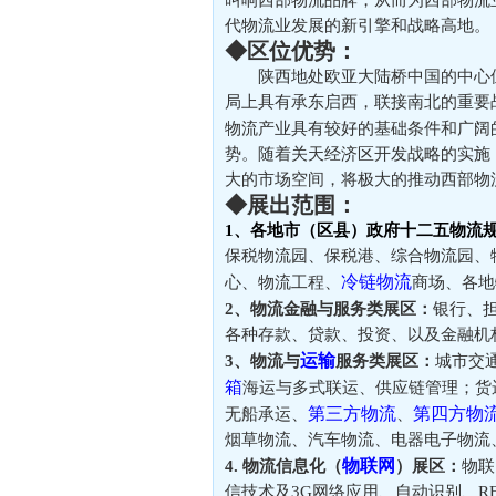
代物流业发展的新引擎和战略高地。
◆区位优势：
陕西地处欧亚大陆桥中国的中心
局上具有承东启西，联接南北的重要
物流产业具有较好的基础条件和广阔
势。随着关天经济区开发战略的实施
大的市场空间，将极大的推动西部物
◆展出范围：
1、各地市（区县）政府十二五物流
保税物流园、保税港、综合物流园、
冷链物流
心、物流工程、
商场、各地
2、物流金融与服务类展区：
银行、
各种存款、贷款、投资、以及金融机
运输
3、物流与
服务类展区：
城市交
箱
海运与多式联运、供应链管理；货
第三方物流
第四方物
无船承运、
、
烟草物流、汽车物流、电器电子物流
物联网
4. 物流信息化（
）展区：
物联
信技术及3G网络应用、自动识别、R