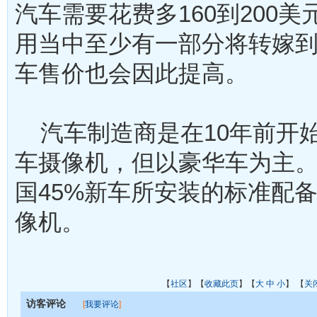
汽车需要花费多160到200
用当中至少有一部分将转嫁
车售价也会因此提高。
汽车制造商是在10年前开
车摄像机，但以豪华车为主。而
国45%新车所安装的标准配
像机。
【
社区
】【
收藏此页
】【
大
中
小
】 【
关
访客评论
[
我要评论
]