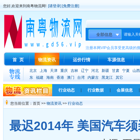
您好,欢迎来到南粤物流网!
[请登录]
[免费注册]
请输入关
注册本网VIP会员享受更高级的
首 页
物流资讯
运价行情
车源信息
北京
上海
天津
重庆
吉林
辽宁
河北
新疆
甘肃
宁夏
山西
东
福建
海南
香港
澳门
台湾
内蒙古
黑龙江
其它
行业动态
|
行业数据
|
会展信息
|
您当前位置：首页 >>
物流资讯
>>
行业动态
最迟2014年 美国汽车